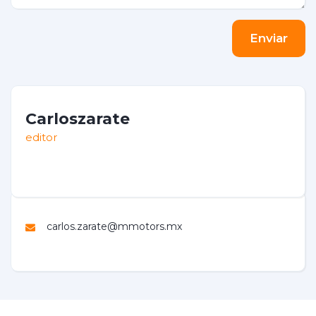
Enviar
Carloszarate
editor
carlos.zarate@mmotors.mx