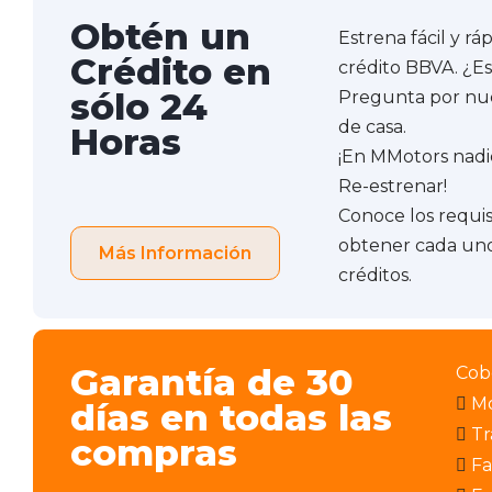
Obtén un
Estrena fácil y rá
Crédito en
crédito BBVA. ¿E
sólo 24
Pregunta por nue
de casa.
Horas
¡En MMotors nadi
Re-estrenar!
Conoce los requis
obtener cada uno
Más Información
créditos.
Garantía de 30
Cob
M
días en todas las
Tr
compras
Fa