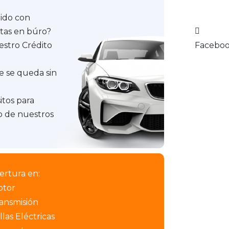
pido con
stas en búro?
Facebo
stro Crédito
e se queda sin
itos para
 de nuestros
ertura en:
otor
ansmisión
llas Eléctricas