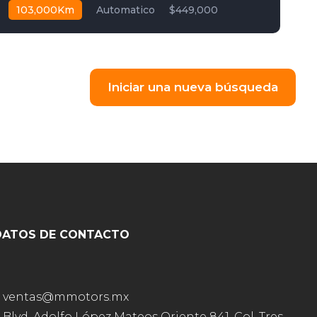
103,000Km
Automatico
$449,000
Iniciar una nueva búsqueda
DATOS DE CONTACTO
ventas@mmotors.mx
Blvd. Adolfo López Mateos Oriente 841, Col. Tres