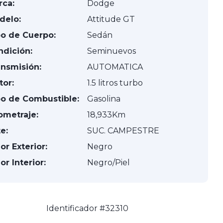
rca:
Dodge
delo:
Attitude GT
po de Cuerpo:
Sedán
ndición:
Seminuevos
ansmisión:
AUTOMATICA
tor:
1.5 litros turbo
po de Combustible:
Gasolina
ometraje:
18,933Km
e:
SUC. CAMPESTRE
or Exterior:
Negro
or Interior:
Negro/Piel
Identificador #32310