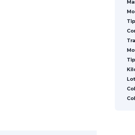
Ma
Mo
Ti
Co
Tr
Mo
Ti
Kil
Lot
Col
Col