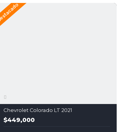
estacado
Des
Chevrolet Colorado LT 2021
$449,000