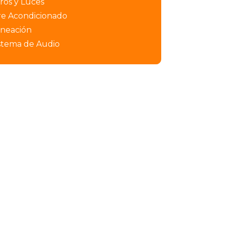
ros y Luces
re Acondicionado
ineación
stema de Audio