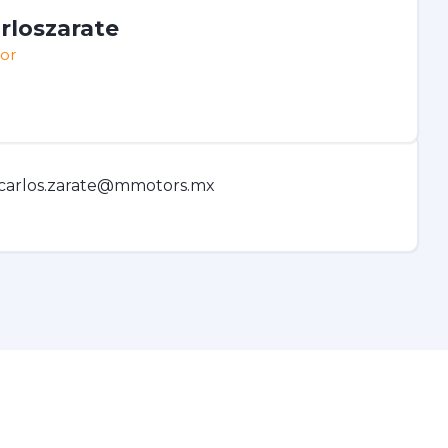
rloszarate
tor
carlos.zarate@mmotors.mx