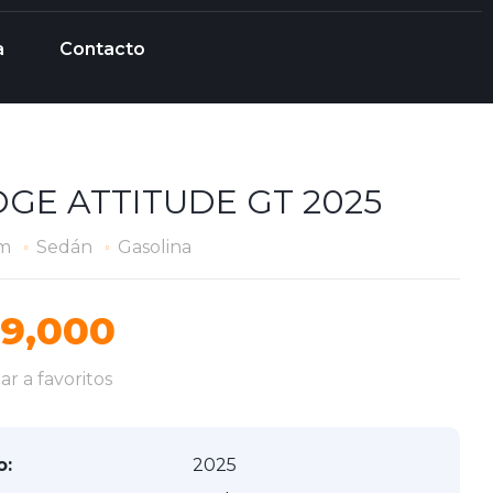
a
Contacto
GE ATTITUDE GT 2025
Km
Sedán
Gasolina
9,000
r a favoritos
o:
2025