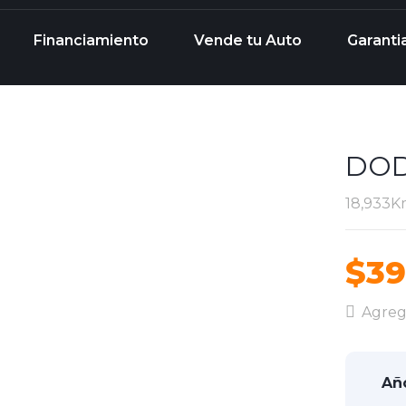
Financiamiento
Vende tu Auto
Garanti
DOD
18,933
$39
Agrega
Añ