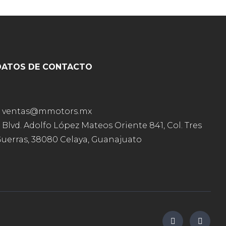
DATOS DE CONTACTO
ventas@mmotors.mx
Blvd. Adolfo López Mateos Oriente 841, Col. Tres
uerras, 38080 Celaya, Guanajuato