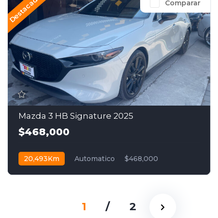
Destacado
Comparar
Mazda 3 HB Signature 2025
$468,000
20,493Km
Automatico
$468,000
1
/
2