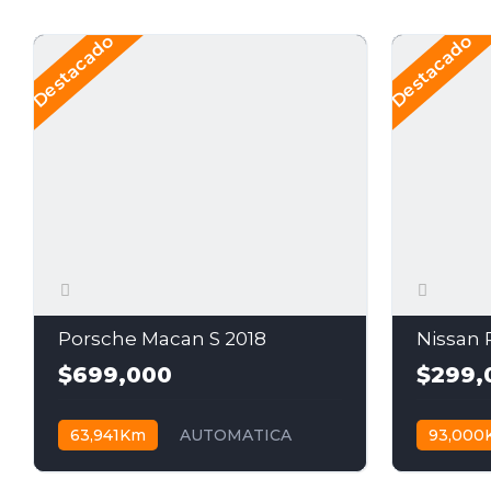
Destacado
Destacado
Porsche Macan S 2018
$699,000
$299,
63,941Km
AUTOMATICA
93,000
$699,000
$299,00