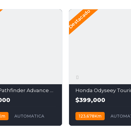
Destacado
Nissan Pathfinder Advance 2018
Honda Odyseey Touri
000
$399,000
Km
AUTOMATICA
123,678Km
AUTOMA
0
$399,000