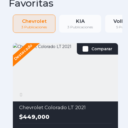
Favoritas
Chevrolet
KIA
Volk
3 Publicaciones
3 Publicaciones
5 Publ
Destacado
D
Comparar
Chevrolet Colorado LT 2021
$449,000