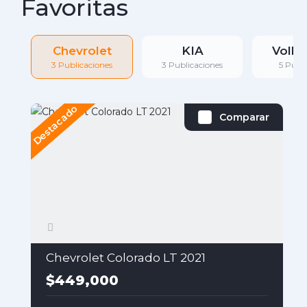
Favoritas
Chevrolet
KIA
Volk
3 Publicaciones
3 Publicaciones
5 Publ
Destacado
D
Comparar
Chevrolet Colorado LT 2021
$449,000