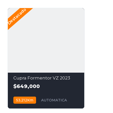
Destacado
Cupra Formentor VZ 2023
$649,000
53,212Km
AUTOMATICA
$649,000